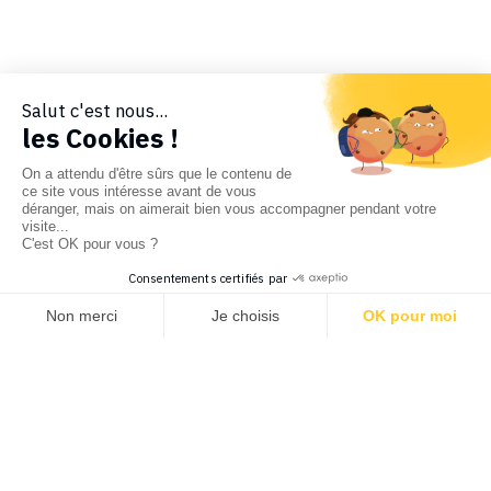
Salut c'est nous...
les Cookies !
On a attendu d'être sûrs que le contenu de
ce site vous intéresse avant de vous
déranger, mais on aimerait bien vous accompagner pendant votre
visite...
C'est OK pour vous ?
Consentements certifiés par
Non merci
Je choisis
OK pour moi
Axeptio consent
Plateforme de Gestion du Consentement : Personnalisez vos 
Notre plateforme vous permet d'adapter et de gérer vos param
Demandez une