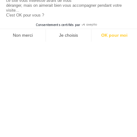
ce site vous intéresse avant de vous
déranger, mais on aimerait bien vous accompagner pendant votre
visite...
C'est OK pour vous ?
Consentements certifiés par
Non merci
Je choisis
OK pour moi
Axeptio consent
Plateforme de Gestion du Consentement : Personnalisez vos 
Notre plateforme vous permet d'adapter et de gérer vos param