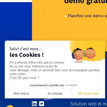
démo gratui
Planifiez une démo e
Salut c'est nous...
les Cookies !
On a attendu d'être sûrs que le contenu
de ce site vous intéresse avant de
vous déranger, mais on aimerait bien vous accompagner pendant
votre visite...
C'est OK pour vous ?
Consentements certifiés par
Non merci
Je choisis
OK pour moi
Axeptio consent
Plateforme de Gestion du Consentement : Personnalisez v
Solution web et mo