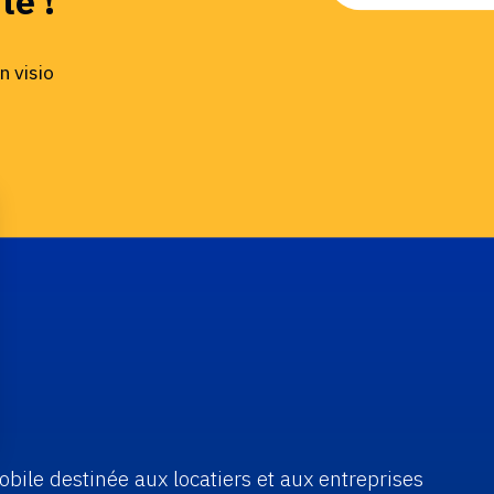
te !
n visio
os Options
bile destinée aux locatiers et aux entreprises